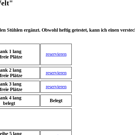
Welt"
en Stühlen ergänzt. Obwohl heftig getestet, kann ich einen verstec
ank 1 lang
reservieren
freie Plätze
ank 2 lang
reservieren
freie Plätze
ank 3 lang
reservieren
freie Plätze
ank 4 lang
Belegt
belegt
eihe 5 lang